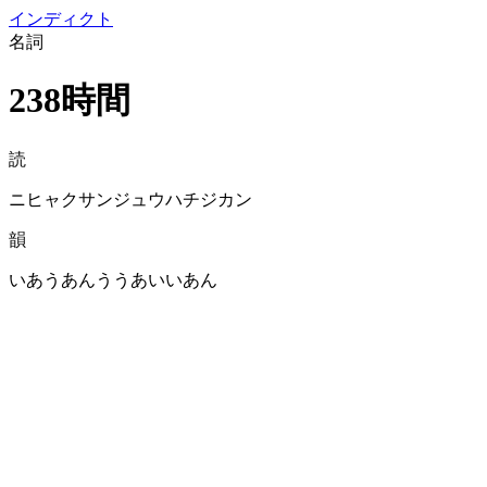
イン
ディクト
名詞
238時間
読
ニヒャクサンジュウハチジカン
韻
いあうあんううあいいあん