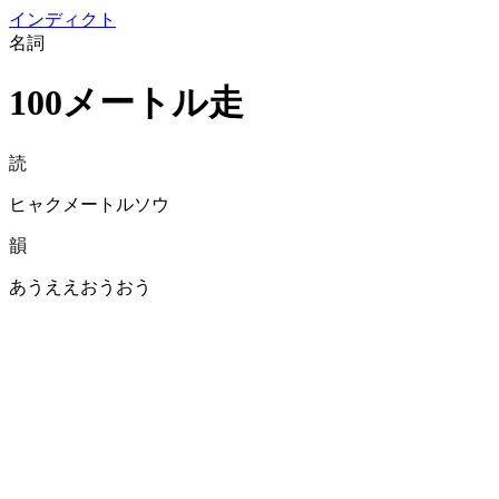
イン
ディクト
名詞
100メートル走
読
ヒャクメートルソウ
韻
あうええおうおう