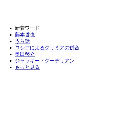
新着ワード
藤本哲也
うら話
ロシアによるクリミアの併合
奥田啓介
ジャッキー・グーデリアン
もっと見る