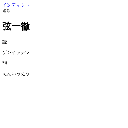
イン
ディクト
名詞
弦一徹
読
ゲンイッテツ
韻
えんいっえう