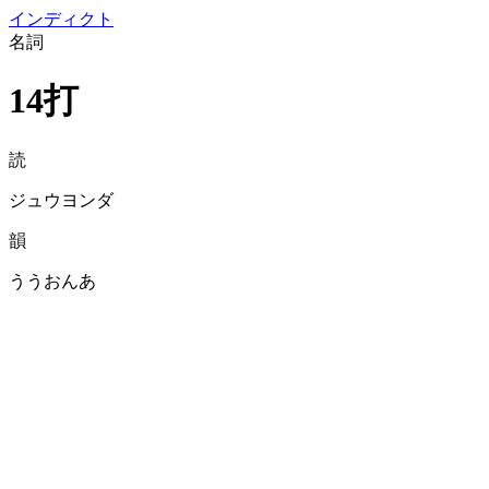
イン
ディクト
名詞
14打
読
ジュウヨンダ
韻
ううおんあ