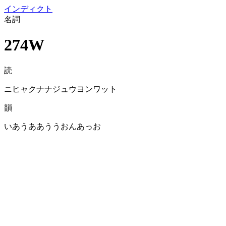
イン
ディクト
名詞
274W
読
ニヒャクナナジュウヨンワット
韻
いあうああううおんあっお