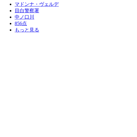
マドンナ・ヴェルデ
目白警察署
中ノ口川
856点
もっと見る