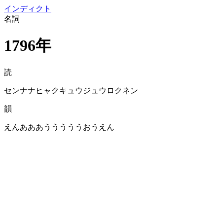
イン
ディクト
名詞
1796年
読
センナナヒャクキュウジュウロクネン
韻
えんあああうううううおうえん