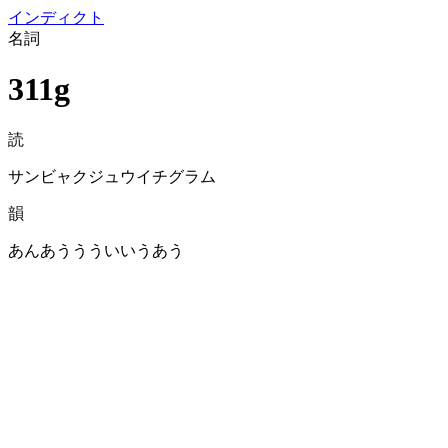
イン
ディクト
名詞
311g
読
サンビャクジュウイチグラム
韻
あんあううういいうあう