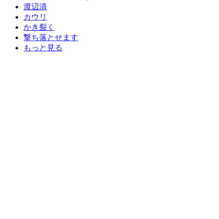
渡辺清
カウリ
かき裂く
撃ち落とせます
もっと見る