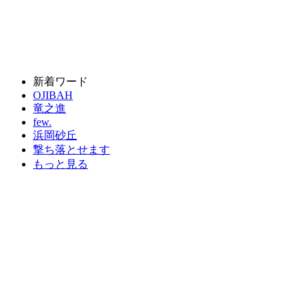
新着ワード
OJIBAH
竜之進
few.
浜岡砂丘
撃ち落とせます
もっと見る