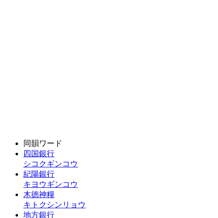
同韻ワード
四国銀行
シコクギンコウ
紀陽銀行
キヨウギンコウ
木徳神糧
キトクシンリョウ
地方銀行