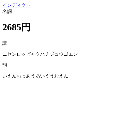
イン
ディクト
名詞
2685円
読
ニセンロッピャクハチジュウゴエン
韻
いえんおっあうあいううおえん