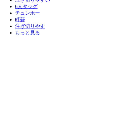
6人タッグ
チュンホー
畔蒜
注ぎ切りやす
もっと見る