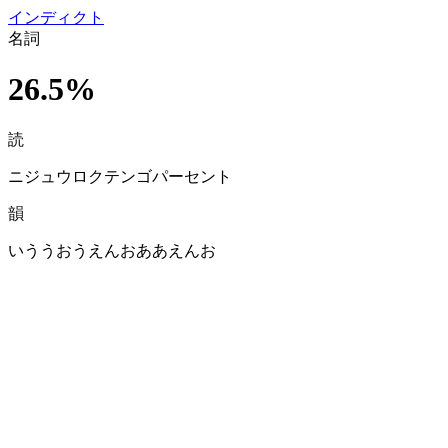
イン
ディクト
名詞
26.5%
読
ニジュウロクテンゴパーセント
韻
いううおうえんおああえんお