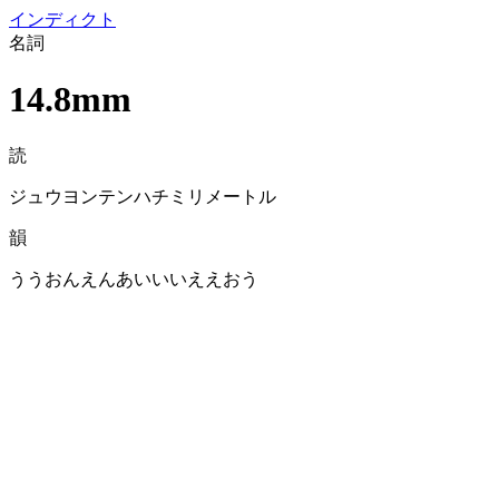
イン
ディクト
名詞
14.8mm
読
ジュウヨンテンハチミリメートル
韻
ううおんえんあいいいええおう