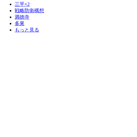
三平×2
戦略防衛構想
満徳寺
多果
もっと見る