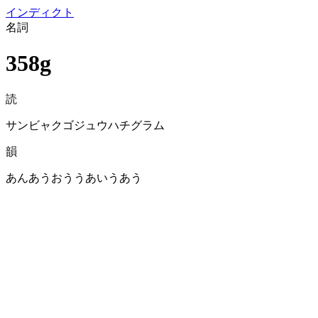
イン
ディクト
名詞
358g
読
サンビャクゴジュウハチグラム
韻
あんあうおううあいうあう