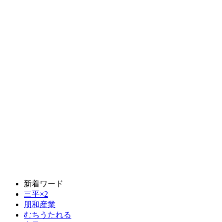
新着ワード
三平×2
朋和産業
むちうたれる