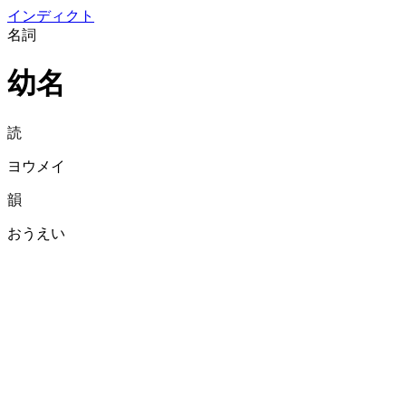
イン
ディクト
名詞
幼名
読
ヨウメイ
韻
おうえい