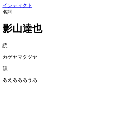
イン
ディクト
名詞
影山達也
読
カゲヤマタツヤ
韻
あえあああうあ