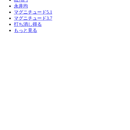
永井均
マグニチュード5.1
マグニチュード3.7
打ち消し得る
もっと見る