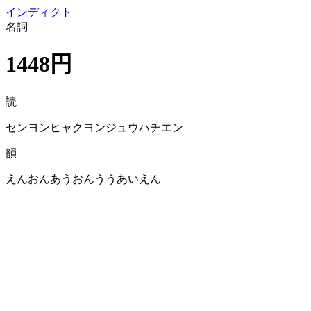
イン
ディクト
名詞
1448円
読
センヨンヒャクヨンジュウハチエン
韻
えんおんあうおんううあいえん