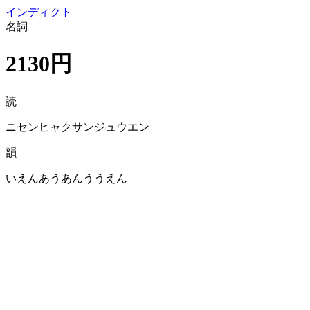
イン
ディクト
名詞
2130円
読
ニセンヒャクサンジュウエン
韻
いえんあうあんううえん