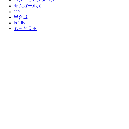
サムガールズ
113t
半合成
boldly
もっと見る