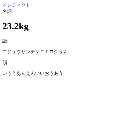
イン
ディクト
名詞
23.2kg
読
ニジュウサンテンニキログラム
韻
いううあんえんいいおうあう