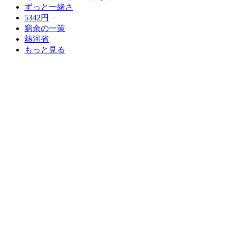
ずっと一緒さ
5342円
窮余の一策
熱河省
もっと見る