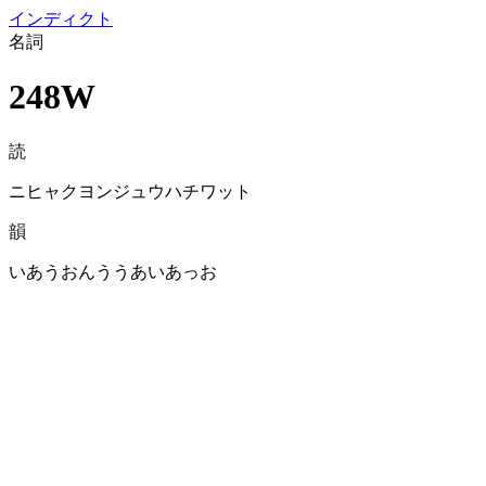
イン
ディクト
名詞
248W
読
ニヒャクヨンジュウハチワット
韻
いあうおんううあいあっお