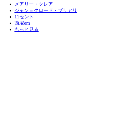
メアリー・クレア
ジャン＝クロード・ブリアリ
11セント
西塚em
もっと見る