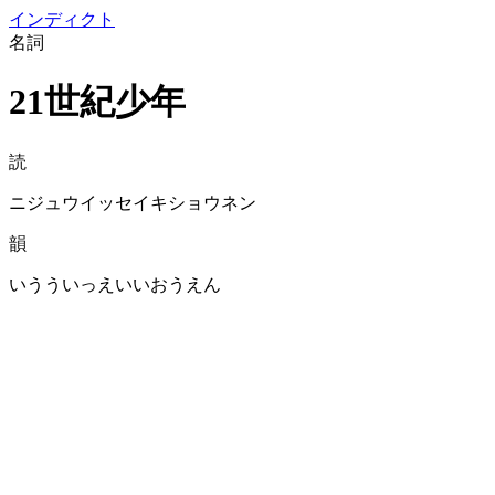
イン
ディクト
名詞
21世紀少年
読
ニジュウイッセイキショウネン
韻
いうういっえいいおうえん