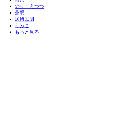
のりこえつつ
蒼氓
居留民団
うみこ
もっと見る