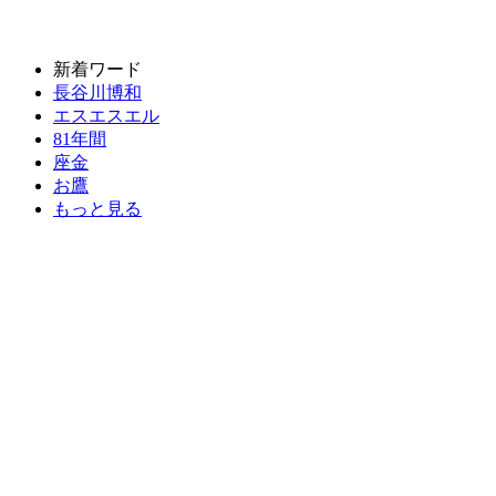
新着ワード
長谷川博和
エスエスエル
81年間
座金
お鷹
もっと見る