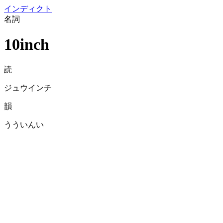
イン
ディクト
名詞
10inch
読
ジュウインチ
韻
うういんい