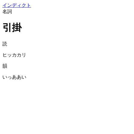
イン
ディクト
名詞
引掛
読
ヒッカカリ
韻
いっああい