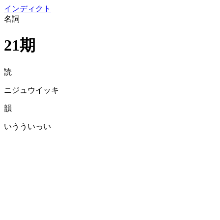
イン
ディクト
名詞
21期
読
ニジュウイッキ
韻
いうういっい