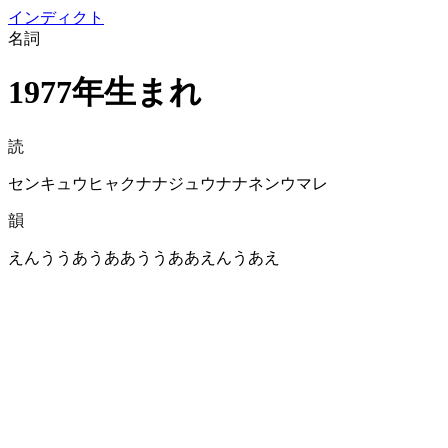
イン
ディクト
名詞
1977年生まれ
読
センキュウヒャクナナジュウナナネンウマレ
韻
えんううあうああううああえんうあえ