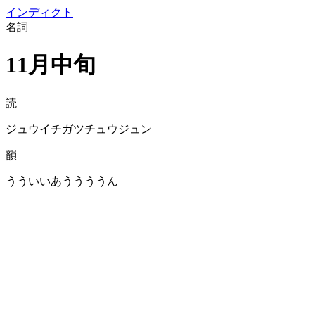
イン
ディクト
名詞
11月中旬
読
ジュウイチガツチュウジュン
韻
うういいあううううん