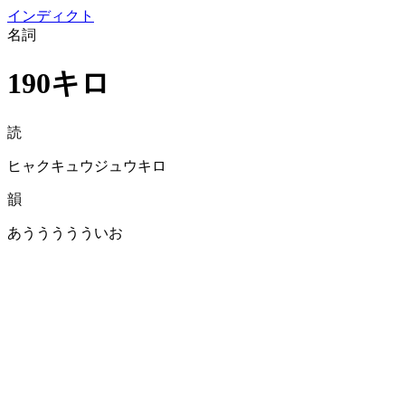
イン
ディクト
名詞
190キロ
読
ヒャクキュウジュウキロ
韻
あううううういお