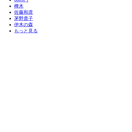
樺木
佐藤和彦
茅野貴子
伊木の森
もっと見る