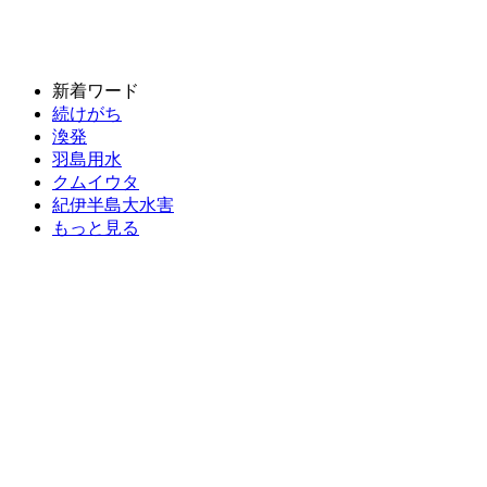
新着ワード
続けがち
渙発
羽島用水
クムイウタ
紀伊半島大水害
もっと見る