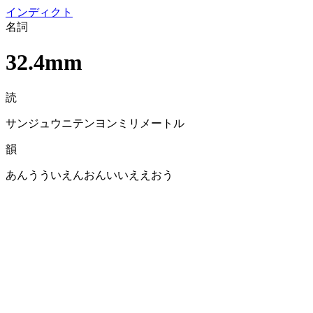
イン
ディクト
名詞
32.4mm
読
サンジュウニテンヨンミリメートル
韻
あんうういえんおんいいええおう