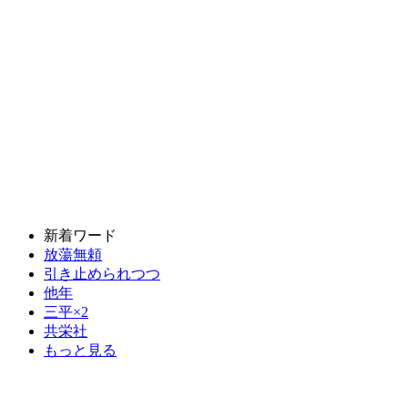
新着ワード
放蕩無頼
引き止められつつ
他年
三平×2
共栄社
もっと見る