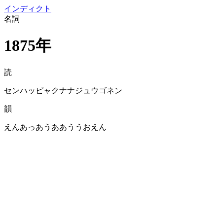
イン
ディクト
名詞
1875年
読
センハッピャクナナジュウゴネン
韻
えんあっあうああううおえん