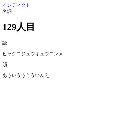
イン
ディクト
名詞
129人目
読
ヒャクニジュウキュウニンメ
韻
あういうううういんえ