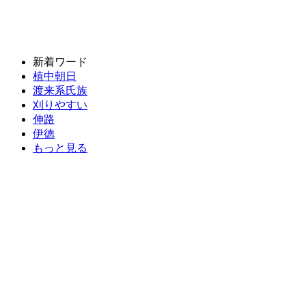
新着ワード
植中朝日
渡来系氏族
刈りやすい
伸路
伊徳
もっと見る