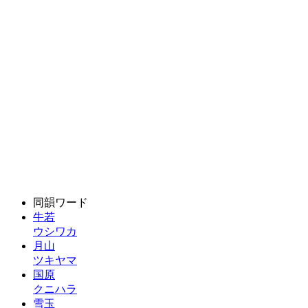
同韻ワード
牛若
ウシワカ
月山
ツキヤマ
国原
クニハラ
雪玉