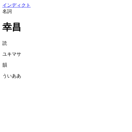
イン
ディクト
名詞
幸昌
読
ユキマサ
韻
ういああ