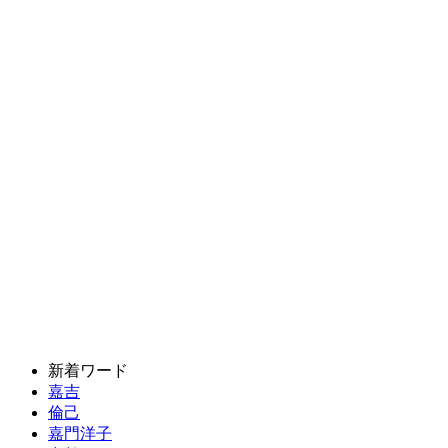
新着ワード
嘉吉
倫己
嘉門洋子