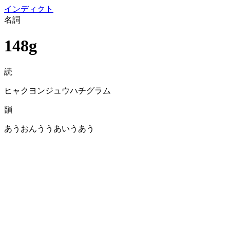
イン
ディクト
名詞
148g
読
ヒャクヨンジュウハチグラム
韻
あうおんううあいうあう