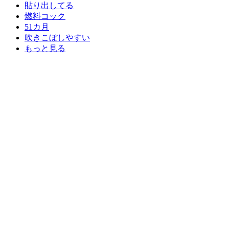
貼り出してる
燃料コック
51カ月
吹きこぼしやすい
もっと見る