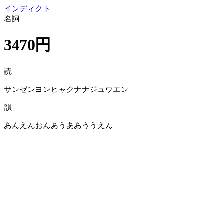
イン
ディクト
名詞
3470円
読
サンゼンヨンヒャクナナジュウエン
韻
あんえんおんあうああううえん