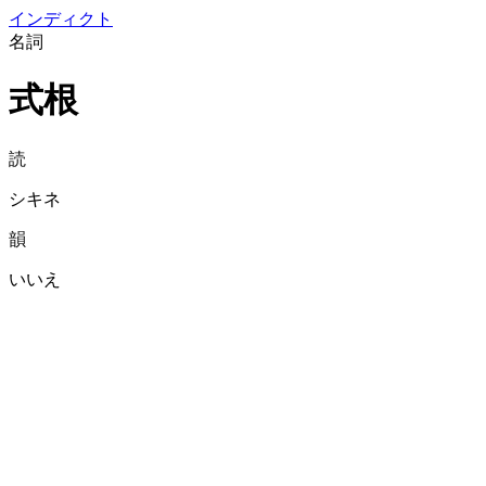
イン
ディクト
名詞
式根
読
シキネ
韻
いいえ