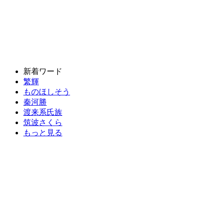
新着ワード
繁輝
ものほしそう
秦河勝
渡来系氏族
筑波さくら
もっと見る