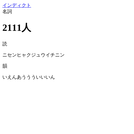
イン
ディクト
名詞
2111人
読
ニセンヒャクジュウイチニン
韻
いえんあううういいいん