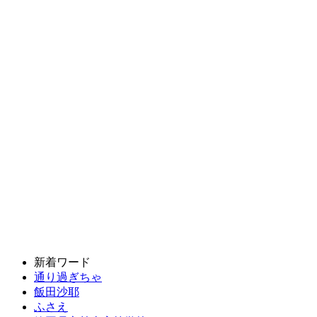
新着ワード
通り過ぎちゃ
飯田沙耶
ふさえ