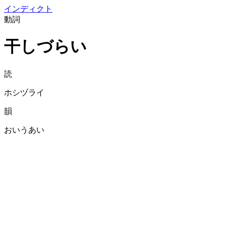
イン
ディクト
動詞
干しづらい
読
ホシヅライ
韻
おいうあい