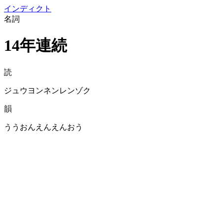
イン
ディクト
名詞
14年連続
読
ジュウヨンネンレンゾク
韻
ううおんえんえんおう