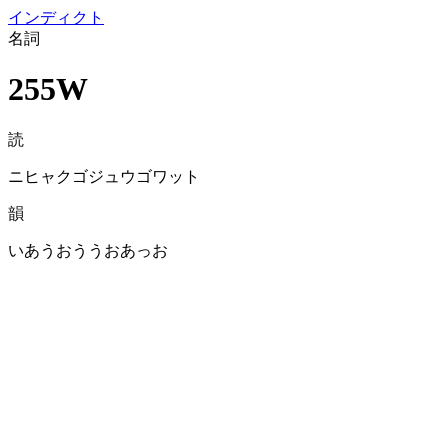
イン
ディクト
名詞
255W
読
ニヒャクゴジュウゴワット
韻
いあうおううおあっお