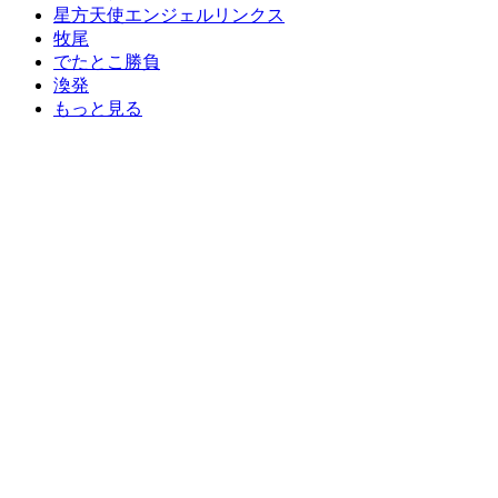
星方天使エンジェルリンクス
牧尾
でたとこ勝負
渙発
もっと見る