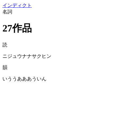
イン
ディクト
名詞
27作品
読
ニジュウナナサクヒン
韻
いううあああういん