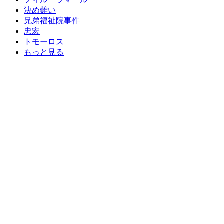
決め難い
兄弟福祉院事件
忠宏
トモーロス
もっと見る