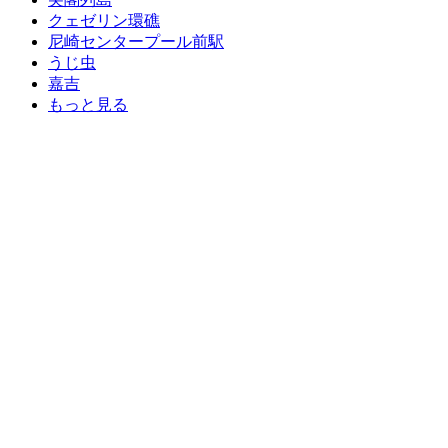
クェゼリン環礁
尼崎センタープール前駅
うじ虫
嘉吉
もっと見る