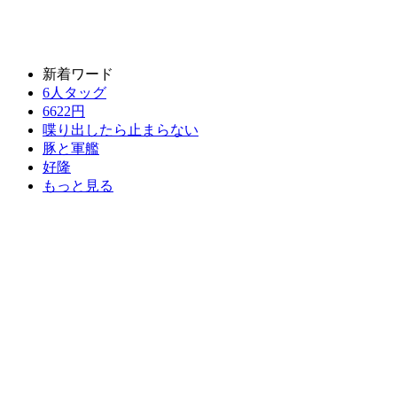
新着ワード
6人タッグ
6622円
喋り出したら止まらない
豚と軍艦
好隆
もっと見る