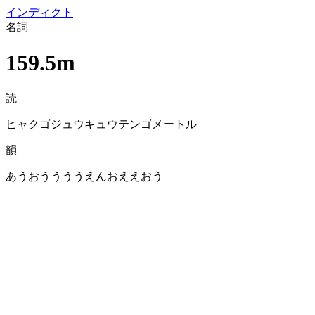
イン
ディクト
名詞
159.5m
読
ヒャクゴジュウキュウテンゴメートル
韻
あうおううううえんおええおう