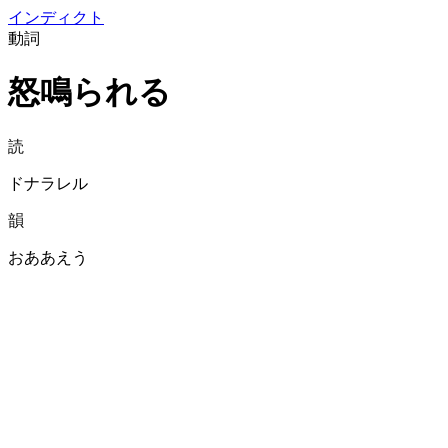
イン
ディクト
動詞
怒鳴られる
読
ドナラレル
韻
おああえう