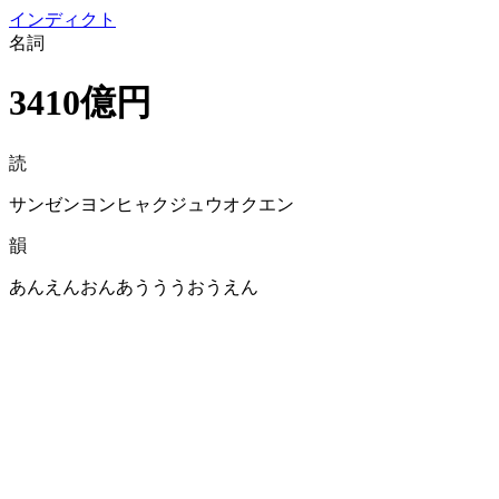
イン
ディクト
名詞
3410億円
読
サンゼンヨンヒャクジュウオクエン
韻
あんえんおんあうううおうえん