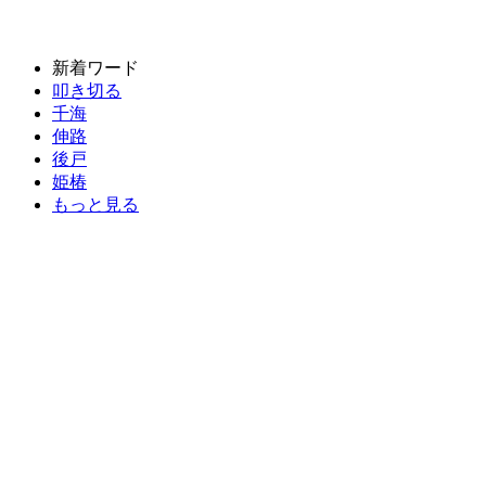
新着ワード
叩き切る
千海
伸路
後戸
姫椿
もっと見る