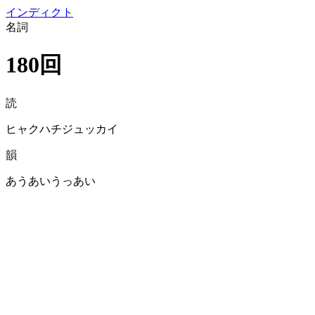
イン
ディクト
名詞
180回
読
ヒャクハチジュッカイ
韻
あうあいうっあい