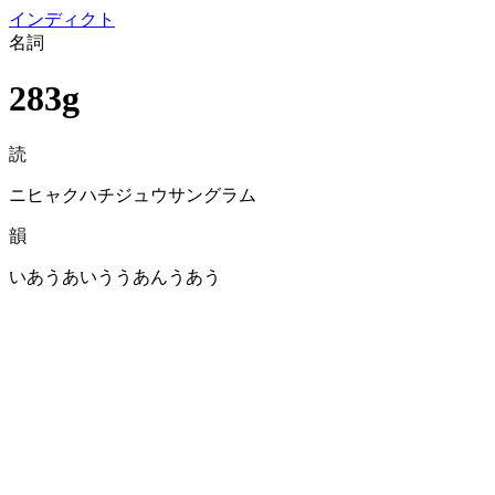
イン
ディクト
名詞
283g
読
ニヒャクハチジュウサングラム
韻
いあうあいううあんうあう