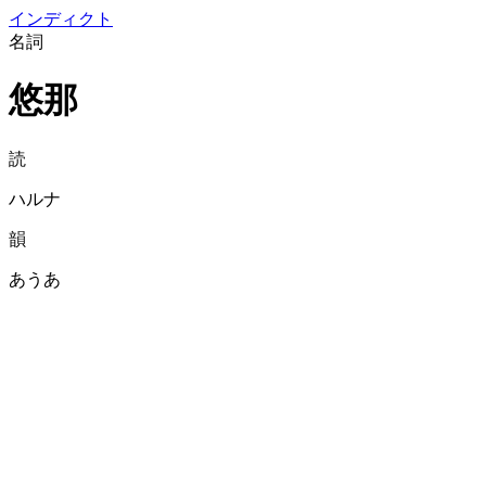
イン
ディクト
名詞
悠那
読
ハルナ
韻
あうあ