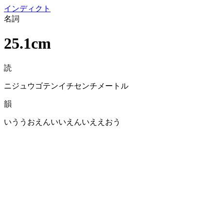
イン
ディクト
名詞
25.1cm
読
ニジュウゴテンイチセンチメートル
韻
いううおえんいいえんいええおう